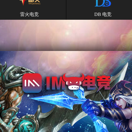
雷火电竞
DB 电竞