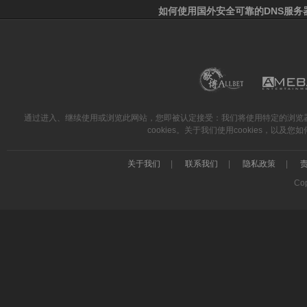
如何使用国外安全可靠的DNS服务
通过进入、继续使用或浏览此网站，您即被认定接受：我们将使用特定的浏览器coo
cookies。关于我们使用cookies，以及
关于我们
|
联系我们
|
隐私政策
|
Cop